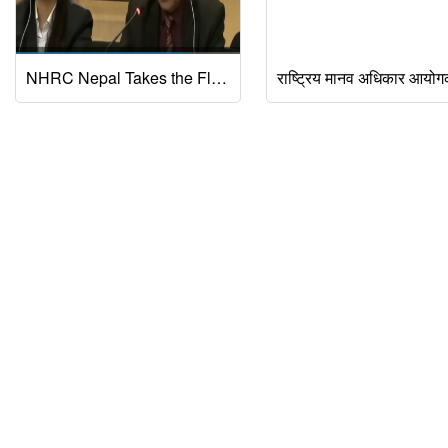
NHRC Nepal Takes the Floor on UPR Session (62nd Session of the Human Rights Council).