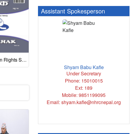
Assistant Spokesperson
Journal on Human Rights Sambahak (Migrant Workers Features) Vol. 14, March 2020
Journal on Human Rights Sambahak Vol. 13, January 2019
Shyam Babu Kafle
Under Secretary
Phone: 15010015
Ext: 189
Mobile: 9851199095
Email: shyam.kafle@nhrcnepal.org