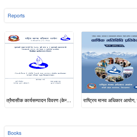
Reports
त्रैमासीक कार्यसम्पादन विवरण (केन्द्रीय कार्यालयका प्रमुख क्रियाकलापहरू), वैशाख–असार २०८३
Books