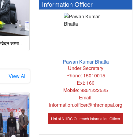
Information Officer
आयोगको वार्षिक प्रतिवेदन सम्माननीय राष्ट्रपति समक्ष पेश , २१ मङ्सिर, २०८२
राष्ट्रिय मानव अधिकर आयोगबाट संयुक्त राष्ट्र सङ्घीय महिला विरुद्व हुने सबै प्रकारका भेदभाव उन्मुलन गर्ने महासन्धी(CEDAW) जनित समितिमा पेश भएको सातौं आवधिक प्रतिवेदनको सम्बन्धमा आयोगको तर्फबाट माननीय सदस्य डा. लीली थापाज्यू छलफलमा सहभागिता जनाउदै
Pawan Kumar Bhatta
Under Secretary
Phone: 15010015
View All
Ext: 160
Mobile: 9851222525
Email:
Information.officer@nhrcnepal.org
List of NHRC Outreach Information Officer