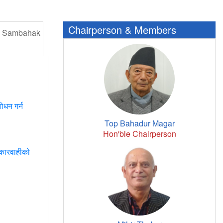
Chairperson & Members
Sambahak
ोधन गर्न
Top Bahadur Magar
Hon'ble Chairperson
 कारवाहीको
Annual Report FY 2081/82 Submission to Rt. Hon
President of Nepal Mr. Ramchandra Paudel