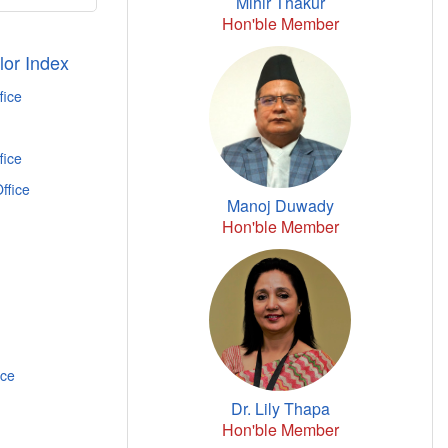
Mihir Thakur
Hon'ble Member
or Index
fice
fice
ffice
Manoj Duwady
Hon'ble Member
ice
Dr. Lily Thapa
Hon'ble Member