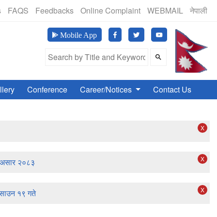
 (२४सै घण्टा खुला, बिदाका दिनमा समेत)
s
FAQS
Feedbacks
Online Complaint
WEBMAIL
नेपाली
Downl
Mobile App
Search Field
llery
Conference
Career/Notices
Contact Us
X
X
७, असार २०८३
X
 साउन १९ गते