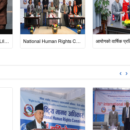
Hon. Commissioner Dr. Lily Thapa and Secretary Mr. Murari Prasad Kharel participated in the GANHRI Annual Meeting in Geneva, where NHRC Nepal received the ‘A’ Status NHRI Accreditation Certificate from the GANHRI chair.
National Human Rights Commission Nepal organized and celebrate 77th International Human Rights Day at NHRC Premises, 10 December 2025.
‹
›