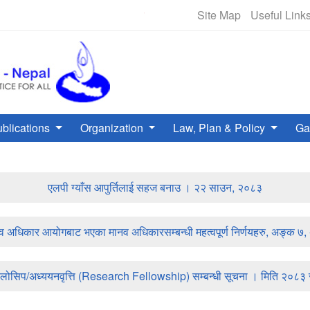
मानव अधिकार हटलाइन - +९७७-१-५०१००००
Site Map
Useful Link
blications
Organization
Law, Plan & Policy
Ga
एलपी ग्याँस आपुर्तिलाई सहज बनाउ । २२ साउन, २०८३
ानव अधिकार आयोगबाट भएका मानव अधिकारसम्बन्धी महत्वपूर्ण निर्णयहरु, अङ्क 
ेलोसिप/अध्ययनवृत्ति (Research Fellowship) सम्बन्धी सूचना । मिति २०८३