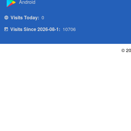
Android
Visits Today:
0
Visits Since 2026-08-1:
10706
© 20