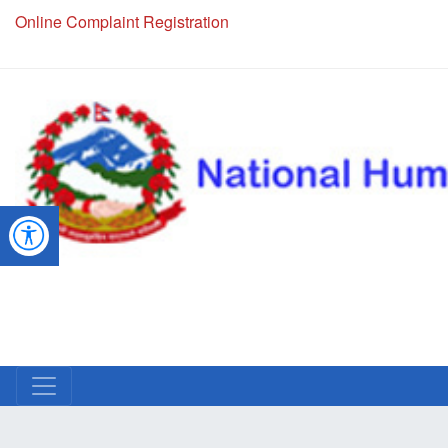
NHRC Hotline - +977-1-5010000 (24 Hours, 365 Days)