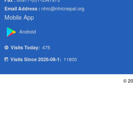
Email Address :
nhrc@nhrcnepal.org
Mobile App
Android
Visits Today:
475
Visits Since 2026-08-1:
11800
© 20