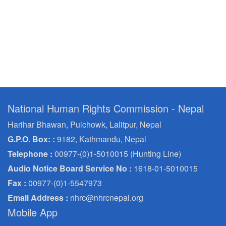
National Human Rights Commission - Nepal
Harihar Bhawan, Pulchowk, Lalitpur, Nepal
G.P.O. Box: :
9182, Kathmandu, Nepal
Telephone :
00977-(0)1-5010015 (Hunting Line)
Audio Notice Board Service No :
1618-01-5010015
Fax :
00977-(0)1-5547973
Email Address :
nhrc@nhrcnepal.org
Mobile App