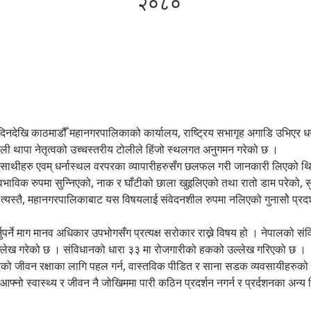
२०८०
दिनदेखि काठमाडौँ महानगरपालिकाको कार्यालय, राष्ट्रिय सभागृह अगाडि उभिएर धर्न
ली थापा नेतृत्वको उच्चस्तरीय टोलीले हिंजो स्थलगत अनुगमन गरेको छ ।
 साथीहरु एवम् धर्नास्थल वरपरका व्यापारीहरुसँग छलफल गरी जानकारी लिएको थियो 
ा अस्वभाविक रुपमा सुन्निएको, नाक र घाँटीको छाला खुइलिएको तथा रातो डाम परेक
यस्तै, महानगरपालिकाबाट यस विषयलाई संवेदनशील रुपमा नलिएको गुनासोे प्र
्ने माग मानव अधिकार उपभोगसँग प्रत्यक्ष सरोकार राख्ने विषय हो । नेपालको संविध
को उल्लेख गरेको छ । संविधानको धारा ३३ मा रोजगारीको हकको उल्लेख गरिएको छ ।
 निजको जीवन रक्षाका लागि पहल गर्न, वास्तविक पीडित र साना सडक व्यवसायीहरुको
्नो स्वास्थ्य र जीवन नै जोखिममा पारी कठिन प्रदर्शन नगर्न र प्रर्दशनका अन्य