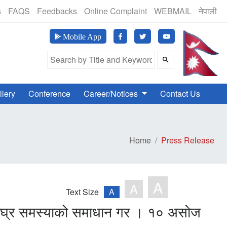
(24 Hours, 365 Days)
s
FAQS
Feedbacks
Online Complaint
WEBMAIL
नेपाली
मानव अ
Mobile App
Search Field
llery
Conference
Career/Notices
Contact Us
Home
Press Release
A
A
Text Size
A
यथाशीघ्र समस्याको समाधान गर । १० असोज