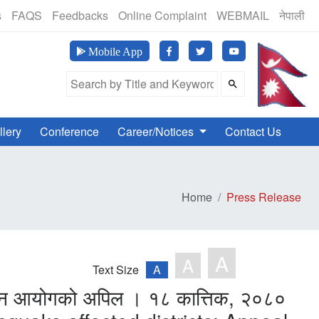
(24 Hours, 365 Days)
s
FAQS
Feedbacks
Online Complaint
WEBMAIL
नेपाली
मानव अ
Mobile App
Search Field
llery
Conference
Career/Notices
Contact Us
Home
Press Release
A
A
Text Size
A
 जुट्न आयोगको अपिल । १८ कात्तिक, २०८०