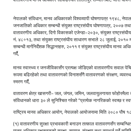
नेपालको संविधान, मानव अधिकारको विश्वव्यापी घोषणापत्र १९४८, नेपा
जनजातिको अधिकार सम्बन्धी संयुक्त राष्ट्रसंघीय घोषणापत्र, २००७ तथा 
वातावरणीय अधिकार, दिगो विकासको एजेन्डा–२०३०, संयुक्त राष्ट्रसंघीय
नं. ४८÷१३, तथा संयुक्त राष्ट्रसंघीय साधारण सभाले २८ जुलाई, २०१० म
सम्बन्धी मार्गनिर्देशक सिद्धान्तहरु, २०११ र संयुक्त राष्ट्रसंघीय 
गर्दै,
मानव स्वास्थ्य र जनजीविकासँग प्रत्यक्ष जोडिएको वातावरणीय सवाल पेच
रूपमा बढिरहेको तथा वातावरणको विनाशसँगै वातावरणको संरक्षण, व्यवस्था
स्मरण गर्दै,
वातावरण क्षेत्र खासगरी– जल, जंगल, जमिन, जलवायुलगायत फोहोरमैला व्य
संविधानको धारा ३० ले सुनिश्चित गरेको “प्रत्येक नागरिकको स्वच्छ र स्व
राष्ट्रिय मानव अधिकार आयोग, नेपालको आयोजनामा मिति २०८० पौष १८
(१) वातावरणीय सुरक्षा प्रभावकारी बनाउन तत्काल वातावरणसँग सम्बन्ध
मानव अधिकार रक्षकहरुको सुरक्षा, सम्मान, संरक्षण तथा समथर्न गर्ने सुन