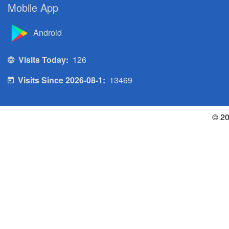
Mobile App
Android
Visits Today:
126
Visits Since 2026-08-1:
13469
© 20