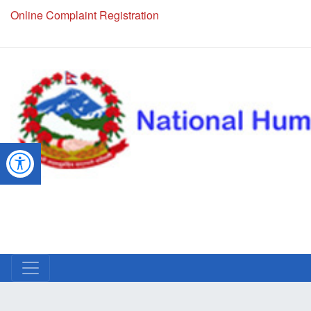
Online Complaint Registration
NHRC Hotline - +977-1-5010000 (24 Hours, 365 Days)