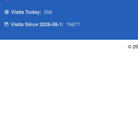
Visits Today:
356
Visits Since 2026-08-1:
15677
© 20