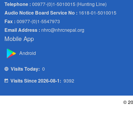
Telephone :
00977-(0)1-5010015 (Hunting Line)
Audio Notice Board Service No :
1618-01-5010015
Fax :
00977-(0)1-5547973
Email Address :
nhrc@nhrcnepal.org
Mobile App
Android
Visits Today:
0
Visits Since 2026-08-1:
9392
© 20